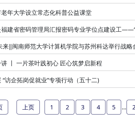
市老年大学设立常态化科普公益课堂
福建省密码管理局汇报密码专业学位点建设工——“访
未来‖闽南师范大学计算机学院与苏州科达举行战略
讲 丨 一片茶叶践初心 匠心筑梦启新程
 “访企拓岗促就业”专项行动（五十二)
页
上页
1
2
3
4
5
...