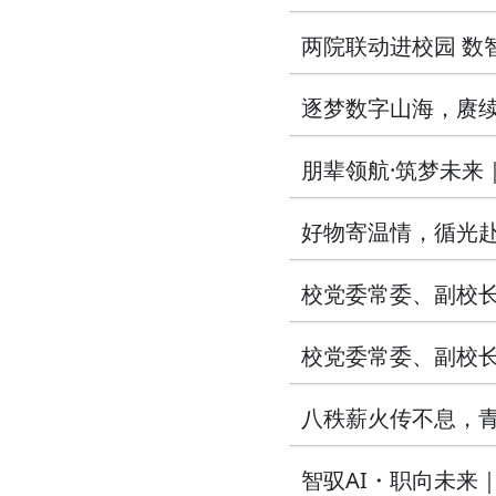
两院联动进校园 数
逐梦数字山海，赓续
朋辈领航·筑梦未来
好物寄温情，循光
校党委常委、副校
校党委常委、副校
八秩薪火传不息，青
智驭AI・职向未来